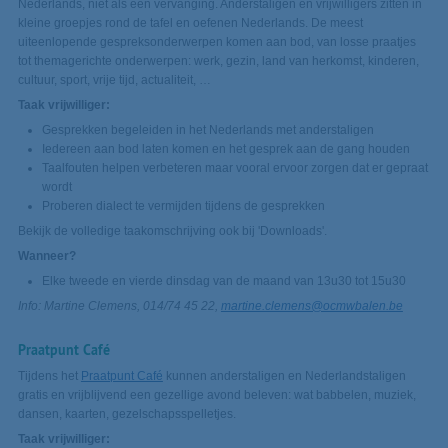
Nederlands, niet als een vervanging. Anderstaligen en vrijwilligers zitten in
kleine groepjes rond de tafel en oefenen Nederlands. De meest
uiteenlopende gespreksonderwerpen komen aan bod, van losse praatjes
tot themagerichte onderwerpen: werk, gezin, land van herkomst, kinderen,
cultuur, sport, vrije tijd, actualiteit, …
Taak vrijwilliger:
Gesprekken begeleiden in het Nederlands met anderstaligen
Iedereen aan bod laten komen en het gesprek aan de gang houden
Taalfouten helpen verbeteren maar vooral ervoor zorgen dat er gepraat
wordt
Proberen dialect te vermijden tijdens de gesprekken
Bekijk de volledige taakomschrijving ook bij 'Downloads'.
Wanneer?
Elke tweede en vierde dinsdag van de maand van 13u30 tot 15u30
Info: Martine Clemens, 014/74 45 22,
martine.clemens@ocmwbalen.be
Praatpunt Café
Tijdens het
Praatpunt Café
kunnen anderstaligen en Nederlandstaligen
gratis en vrijblijvend een gezellige avond beleven: wat babbelen, muziek,
dansen, kaarten, gezelschapsspelletjes.
Taak vrijwilliger: