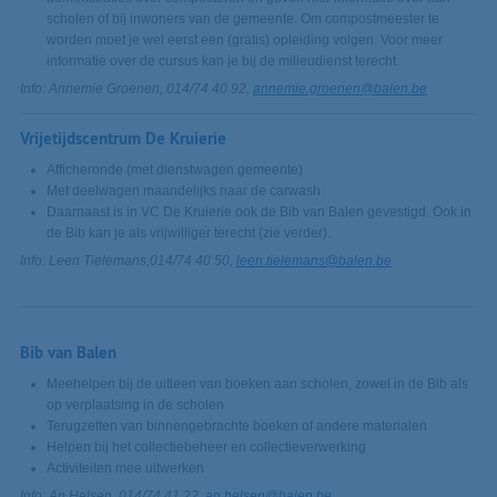
scholen of bij inwoners van de gemeente. Om compostmeester te
worden moet je wel eerst een (gratis) opleiding volgen. Voor meer
informatie over de cursus kan je bij de milieudienst terecht.
Info: Annemie Groenen, 014/74 40 92,
annemie.groenen@balen.be
Vrijetijdscentrum De Kruierie
Afficheronde (met dienstwagen gemeente)
Met deelwagen maandelijks naar de carwash
Daarnaast is in VC De Kruierie ook de Bib van Balen gevestigd. Ook in
de Bib kan je als vrijwilliger terecht (zie verder).
Info: Leen Tielemans,014/74 40 50,
leen.tielemans@balen.be
Bib van Balen
Meehelpen bij de uitleen van boeken aan scholen, zowel in de Bib als
op verplaatsing in de scholen
Terugzetten van binnengebrachte boeken of andere materialen
Helpen bij het collectiebeheer en collectieverwerking
Activiteiten mee uitwerken
Info: An Helsen, 014/74 41 22,
an.helsen@balen.be