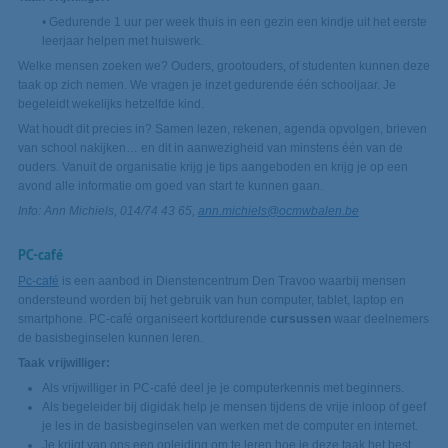
• Gedurende 1 uur per week thuis in een gezin een kindje uit het eerste
leerjaar helpen met huiswerk.
Welke mensen zoeken we? Ouders, grootouders, of studenten kunnen deze
taak op zich nemen. We vragen je inzet gedurende één schooljaar. Je
begeleidt wekelijks hetzelfde kind.
Wat houdt dit precies in? Samen lezen, rekenen, agenda opvolgen, brieven
van school nakijken… en dit in aanwezigheid van minstens één van de
ouders. Vanuit de organisatie krijg je tips aangeboden en krijg je op een
avond alle informatie om goed van start te kunnen gaan.
Info: Ann Michiels, 014/74 43 65,
ann.michiels@ocmwbalen.be
PC-café
Pc-café
is een aanbod in Dienstencentrum Den Travoo waarbij mensen
ondersteund worden bij het gebruik van hun computer, tablet, laptop en
smartphone. PC-café organiseert kortdurende
cursussen
waar deelnemers
de basisbeginselen kunnen leren.
Taak vrijwilliger:
Als vrijwilliger in PC-café deel je je computerkennis met beginners.
Als begeleider bij digidak help je mensen tijdens de vrije inloop of geef
je les in de basisbeginselen van werken met de computer en internet.
Je krijgt van ons een opleiding om te leren hoe je deze taak het best