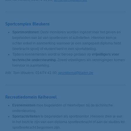
Sportcomplex Bleukens
Sportmonitoren:
Deze monitoren worden ingezet voor het geven en
begeleiden van tal van sportlessen of activiteiten. Hiervoor kom je
echter enkel in aanmerking wanneer je een aangepast diploma hebt
(leerkracht sport) of student bent in een sportafdeling.
Tijdens evenementen wordt er beroep gedaan op
vrijwilligers voor
technische ondersteuning.
Zowel vrijwilligers als verenigingen komen
hiervoor in aanmerking.
Info: Tom Wouters, 014/74 41 50,
sportdienst@balen.be
Recreatiedomein Keiheuvel
Evenementen
mee begeleiden of meehelpen bij de technische
ondersteuning.
Sportactiviteiten
te begeleiden als sportmonitor. Hiervoor dien je wel
in het bezit te zijn van een diploma sportleerkracht of aan de studies tot
sportleerkracht begonnen zijn.