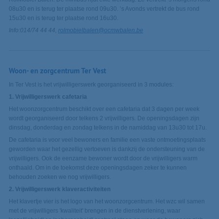
08u30 en is terug ter plaatse rond 09u30. ’s Avonds vertrekt de bus rond
15u30 en is terug ter plaatse rond 16u30.
Info:014/74 44 44,
rolmobielbalen@ocmwbalen.be
Woon- en zorgcentrum Ter Vest
In Ter Vest is het vrijwilligerswerk georganiseerd in 3 modules:
1. Vrijwilligerswerk cafetaria
Het woonzorgcentrum beschikt over een cafetaria dat 3 dagen per week
wordt georganiseerd door telkens 2 vrijwilligers. De openingsdagen zijn
dinsdag, donderdag en zondag telkens in de namiddag van 13u30 tot 17u.
De cafetaria is voor veel bewoners en familie een vaste ontmoetingsplaats
geworden waar het gezellig vertoeven is dankzij de ondersteuning van de
vrijwilligers. Ook de eenzame bewoner wordt door de vrijwilligers warm
onthaald. Om in de toekomst deze openingsdagen zeker te kunnen
behouden zoeken we nog vrijwilligers.
2. Vrijwilligerswerk klaveractiviteiten
Het klavertje vier is het logo van het woonzorgcentrum. Het wzc wil samen
met de vrijwilligers 'kwaliteit' brengen in de dienstverlening, waar