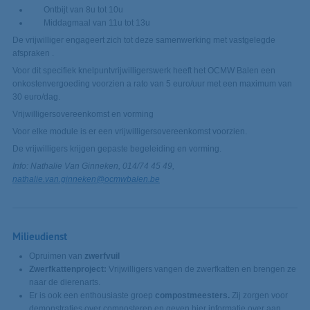
Ontbijt van 8u tot 10u
Middagmaal van 11u tot 13u
De vrijwilliger engageert zich tot deze samenwerking met vastgelegde
afspraken .
Voor dit specifiek knelpuntvrijwilligerswerk heeft het OCMW Balen een
onkostenvergoeding voorzien a rato van 5 euro/uur met een maximum van
30 euro/dag.
Vrijwilligersovereenkomst en vorming
Voor elke module is er een vrijwilligersovereenkomst voorzien.
De vrijwilligers krijgen gepaste begeleiding en vorming.
Info: Nathalie Van Ginneken, 014/74 45 49,
nathalie.van.ginneken@ocmwbalen.be
Milieudienst
Opruimen van
zwerfvuil
Zwerfkattenproject:
Vrijwilligers vangen de zwerfkatten en brengen ze
naar de dierenarts.
Er is ook een enthousiaste groep
compostmeesters.
Zij zorgen voor
demonstraties over composteren en geven hier informatie over aan