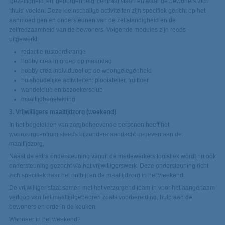
'gezelligheid' en 'geborgenheid' centraal staan en waar de bewoners zich
'thuis' voelen. Deze kleinschalige activiteiten zijn specifiek gericht op het
aanmoedigen en ondersteunen van de zelfstandigheid en de
zelfredzaamheid van de bewoners. Volgende modules zijn reeds
uitgewerkt:
redactie rustoordkrantje
hobby crea in groep op maandag
hobby crea individueel op de woongelegenheid
huishoudelijke activiteiten: plooiatelier, fruittoer
wandelclub en bezoekersclub
maaltijdbegeleiding
3. Vrijwilligers maaltijdzorg (weekend)
In het begeleiden van zorgbehoevende personen heeft het
woonzorgcentrum steeds bijzondere aandacht gegeven aan de
maaltijdzorg.
Naast de extra ondersteuning vanuit de medewerkers logistiek wordt nu ook
ondersteuning gezocht via het vrijwilligerswerk. Deze ondersteuning richt
zich specifiek naar het ontbijt en de maaltijdzorg in het weekend.
De vrijwilliger staat samen met het verzorgend team in voor het aangenaam
verloop van het maaltijdgebeuren zoals voorbereiding, hulp aan de
bewoners en orde in de keuken.
Wanneer in het weekend?