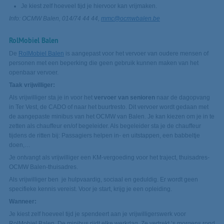
Je kiest zelf hoeveel tijd je hiervoor kan vrijmaken.
Info: OCMW Balen, 014/74 44 44,
mmc@ocmwbalen.be
RolMobiel Balen
De
RolMobiel Balen
is aangepast voor het vervoer van oudere mensen of
personen met een beperking die geen gebruik kunnen maken van het
openbaar vervoer.
Taak vrijwilliger:
Als vrijwilliger sta je in voor het
vervoer van senioren
naar de dagopvang
in Ter Vest, de CADO of naar het buurtresto. Dit vervoer wordt gedaan met
de aangepaste minibus van het OCMW van Balen. Je kan kiezen om je in te
zetten als chauffeur en/of begeleider. Als begeleider sta je de chauffeur
tijdens de ritten bij: Passagiers helpen in- en uitstappen, een babbeltje
doen,…
Je ontvangt als vrijwilliger een KM-vergoeding voor het traject, thuisadres-
OCMW Balen-thuisadres.
Als vrijwilliger ben je hulpvaardig, sociaal en geduldig. Er wordt geen
specifieke kennis vereist. Voor je start, krijg je een opleiding.
Wanneer:
Je kiest zelf hoeveel tijd je spendeert aan je vrijwilligerswerk voor
RolMobiel Balen. De minibus rijdt elke werkdag. Ze vertrekt ’s morgens rond