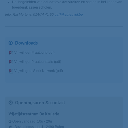
Het begeleiden van
educatieve activiteiten
en spelen in het kader van
boerderijklassen scholen.
Info: Raf Mertens, 014/74 41 90,
raf@keiheuvel.be
Downloads
Vrijwilliger Praatpunt (pdf)
Vrijwilliger Praatpuntcafé (pdf)
Vrijwilligers Sterk Netwerk (pdf)
Openingsuren & contact
Vrijetijdscentrum De Kruierie
Open vandaag:
10u
-
20u
Bevrijdingsstraat 1
2490
Balen