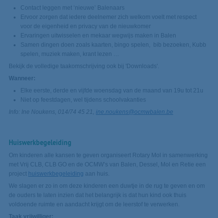
Contact leggen met ‘nieuwe’ Balenaars
Ervoor zorgen dat iedere deelnemer zich welkom voelt met respect
voor de eigenheid en privacy van de nieuwkomer
Ervaringen uitwisselen en mekaar wegwijs maken in Balen
Samen dingen doen zoals kaarten, bingo spelen, bib bezoeken, Kubb
spelen, muziek maken, krant lezen …
Bekijk de volledige taakomschrijving ook bij 'Downloads'.
Wanneer:
Elke eerste, derde en vijfde woensdag van de maand van 19u tot 21u
Niet op feestdagen, wel tijdens schoolvakanties
Info: Ine Noukens, 014/74 45 21,
ine.noukens@ocmwbalen.be
Huiswerkbegeleiding
Om kinderen alle kansen te geven organiseert Rotary Mol in samenwerking
met Vrij CLB, CLB GO en de OCMW’s van Balen, Dessel, Mol en Retie een
project
huiswerkbegeleiding
aan huis.
We slagen er zo in om deze kinderen een duwtje in de rug te geven en om
de ouders te laten inzien dat het belangrijk is dat hun kind ook thuis
voldoende ruimte en aandacht krijgt om de leerstof te verwerken.
Taak vrijwilliger: