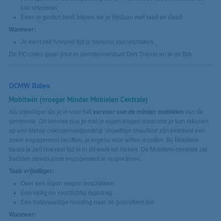
kan uitvoeren.
Eens je gestart bent, blijven we je bijstaan met raad en daad.
Wanneer:
Je kiest zelf hoeveel tijd je hiervoor kan vrijmaken.
De PC-cafés gaan door in dienstencentrum Den Travoo en in de Bib.
OCMW Balen
Mobitwin (vroeger Minder Mobielen Centrale)
Als vrijwilliger sta je in voor het
vervoer van de minder mobielen
van de
gemeente. Dit vervoer doe je met je eigen wagen waarvoor je kan rekenen
op een kleine onkostenvergoeding. Vrijwillige chauffeur zijn betekent een
zeker engagement bezitten, je ergens voor willen inzetten. Bij Mobitwin
beslis je zelf hoeveel tijd je in dit werk wil steken. De Mobitwin-centrale zal
trachten steeds jouw engagement te respecteren.
Taak vrijwilliger:
Over een eigen wagen beschikken
Een veilig en voorzichtig rijgedrag
Een hulpvaardige houding naar de gebruikers toe
Wanneer: