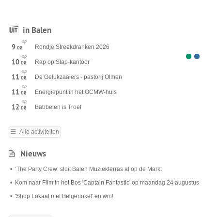
in Balen
op
9
Rondje Streekdranken 2026
08
op
10
Rap op Stap-kantoor
08
op
11
De Gelukzaaiers - pastorij Olmen
08
op
11
Energiepunt in het OCMW-huis
08
op
12
Babbelen is Troef
08
Alle activiteiten
Nieuws
‘The Party Crew’ sluit Balen Muziekterras af op de Markt
Kom naar Film in het Bos 'Captain Fantastic' op maandag 24 augustus
'Shop Lokaal met Belgerinkel' en win!