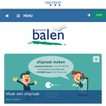
naar inhoud
HOME
MENU
Welkom
op
de
site
van
Balen
Maak een afspraak
lees meer