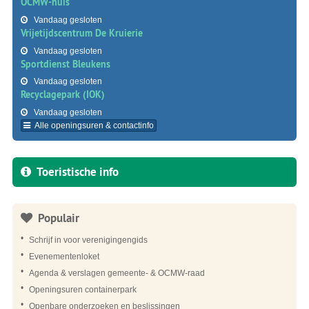
OCMW-huis
Vandaag gesloten
Vrijetijdscentrum De Kruierie
Vandaag gesloten
Sportdienst Bleukens
Vandaag gesloten
Recyclagepark (IOK)
Vandaag gesloten
Alle openingsuren & contactinfo
Toeristische info
Populair
Schrijf in voor verenigingengids
Evenementenloket
Agenda & verslagen gemeente- & OCMW-raad
Openingsuren containerpark
Openbare onderzoeken en beslissingen