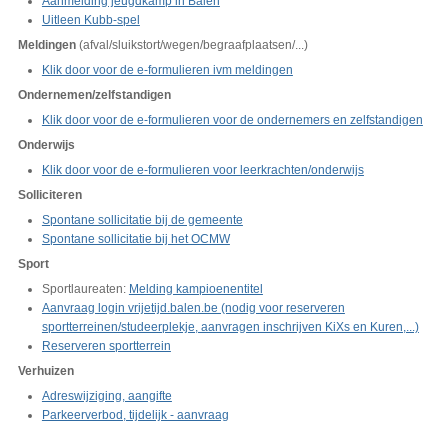
Aanmelding jeugdkamp in Balen
Uitleen Kubb-spel
Meldingen
(afval/sluikstort/wegen/begraafplaatsen/...)
Klik door voor de e-formulieren ivm meldingen
Ondernemen/zelfstandigen
Klik door voor de e-formulieren voor de ondernemers en zelfstandigen
Onderwijs
Klik door voor de e-formulieren voor leerkrachten/onderwijs
Solliciteren
Spontane sollicitatie bij de gemeente
Spontane sollicitatie bij het OCMW
Sport
Sportlaureaten:
Melding kampioenentitel
Aanvraag login vrijetijd.balen.be (nodig voor reserveren
sportterreinen/studeerplekje, aanvragen inschrijven KiXs en Kuren,...)
Reserveren sportterrein
Verhuizen
Adreswijziging, aangifte
Parkeerverbod, tijdelijk - aanvraag