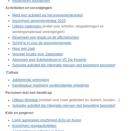
Reserveren sportterrein
Activiteiten en verenigingen
Meld een activiteit via het evenementenloket
Inschrijven verenigingenbar 2025
Uitleen materialen
(enkel voor scholen, vergaderingen en
werkingsmateriaal verenigingen)
Reserveer een plaats op de afficheborden
Schrijf je in voor de verenigingengids
Huur een zaal
Voorstel locatie voor Zaalzoeker
Aanvraag voor ticketverkoop in VC De Kruierie
Subsidie activiteit die integratie mensen met beperking bevordert
Cultuur
Jubilerende vereniging
Kandidatuur Huldiging verdienstelijke vrijwilliger
Personen met een handicap
Uitleen Wombat
(rolstoel voor ruwe gebieden bv. duinen, bossen,...)
Subsidie activiteit die integratie mensen met beperking bevordert
Kids en jongeren
Login aanvragen inschrijven KiXs en Kuren
Inschrijven jeugdactiviteiten