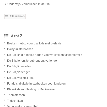
Onderwijs: Zomerlezen in de Bib
Alle nieuws
A tot Z
Boeken met cd voor o.a. kids met dyslexie
Daisy-luisterboeken
De Bib, krijg e-mail 3 dagen voor verstrijken uitleentermijn
De Bib, lenen, terugbrengen, verlengen
De Bib, lid worden
De Bib, verlengen
De Bib, wat kost het?
Fundels, digitale luisterboeken voor kinderen
Klassikale rondleiding in De Kruierie
Thematassen
Tijdschriften
Vertelkastje, Kamishibai