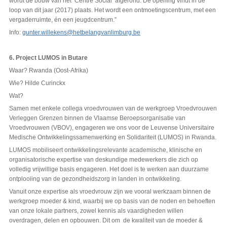
wordt de bouw van het ‘Centre Social’ afgerond. De opening vindt in de
loop van dit jaar (2017) plaats. Het wordt een ontmoetingscentrum, met een
vergaderruimte, én een jeugdcentrum.”
Info:
gunter.willekens@hetbelangvanlimburg.be
6. Project LUMOS in Butare
Waar? Rwanda (Oost-Afrika)
Wie? Hilde Curinckx
Wat?
Samen met enkele collega vroedvrouwen van de werkgroep Vroedvrouwen
Verleggen Grenzen binnen de Vlaamse Beroepsorganisatie van
Vroedvrouwen (VBOV), engageren we ons voor de Leuvense Universitaire
Medische Ontwikkelingssamenwerking en Solidariteit (LUMOS) in Rwanda.
LUMOS mobiliseert ontwikkelingsrelevante academische, klinische en
organisatorische expertise van deskundige medewerkers die zich op
volledig vrijwillige basis engageren. Het doel is te werken aan duurzame
ontplooiing van de gezondheidszorg in landen in ontwikkeling.
Vanuit onze expertise als vroedvrouw zijn we vooral werkzaam binnen de
werkgroep moeder & kind, waarbij we op basis van de noden en behoeften
van onze lokale partners, zowel kennis als vaardigheden willen
overdragen, delen en opbouwen. Dit om de kwaliteit van de moeder &