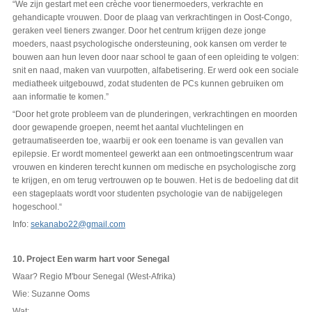
“We zijn gestart met een crèche voor tienermoeders, verkrachte en
gehandicapte vrouwen. Door de plaag van verkrachtingen in Oost-Congo,
geraken veel tieners zwanger. Door het centrum krijgen deze jonge
moeders, naast psychologische ondersteuning, ook kansen om verder te
bouwen aan hun leven door naar school te gaan of een opleiding te volgen:
snit en naad, maken van vuurpotten, alfabetisering. Er werd ook een sociale
mediatheek uitgebouwd, zodat studenten de PCs kunnen gebruiken om
aan informatie te komen.”
“Door het grote probleem van de plunderingen, verkrachtingen en moorden
door gewapende groepen, neemt het aantal vluchtelingen en
getraumatiseerden toe, waarbij er ook een toename is van gevallen van
epilepsie. Er wordt momenteel gewerkt aan een ontmoetingscentrum waar
vrouwen en kinderen terecht kunnen om medische en psychologische zorg
te krijgen, en om terug vertrouwen op te bouwen. Het is de bedoeling dat dit
een stageplaats wordt voor studenten psychologie van de nabijgelegen
hogeschool.“
Info:
sekanabo22@gmail.com
10. Project Een warm hart voor Senegal
Waar? Regio M'bour Senegal (West-Afrika)
Wie: Suzanne Ooms
Wat: