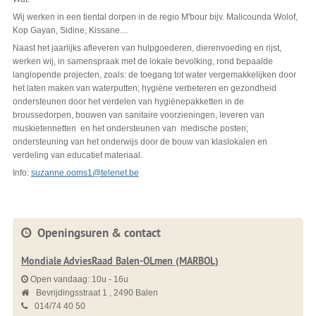
Wij werken in een tiental dorpen in de regio M'bour bijv. Malicounda Wolof,
Kop Gayan, Sidine, Kissane....
Naast het jaarlijks afleveren van hulpgoederen, dierenvoeding en rijst,
werken wij, in samenspraak met de lokale bevolking, rond bepaalde
langlopende projecten, zoals: de toegang tot water vergemakkelijken door
het laten maken van waterputten; hygiëne verbeteren en gezondheid
ondersteunen door het verdelen van hygiënepakketten in de
broussedorpen, bouwen van sanitaire voorzieningen, leveren van
muskietennetten en het ondersteunen van medische posten;
ondersteuning van het onderwijs door de bouw van klaslokalen en
verdeling van educatief materiaal.
Info:
suzanne.ooms1@telenet.be
Openingsuren & contact
Mondiale AdviesRaad Balen-OLmen (MARBOL)
Open vandaag:
10u
-
16u
Bevrijdingsstraat 1
2490
Balen
014/74 40 50