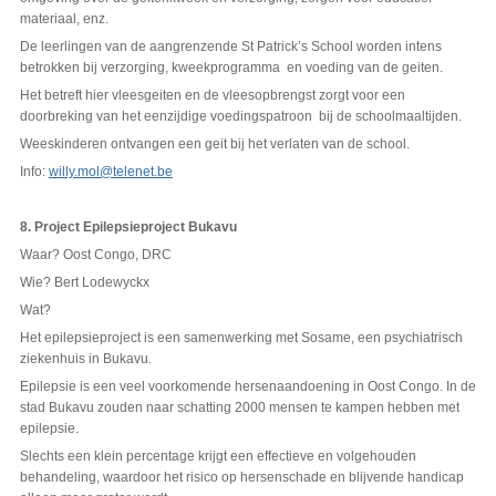
materiaal, enz.
De leerlingen van de aangrenzende St Patrick’s School worden intens
betrokken bij verzorging, kweekprogramma en voeding van de geiten.
Het betreft hier vleesgeiten en de vleesopbrengst zorgt voor een
doorbreking van het eenzijdige voedingspatroon bij de schoolmaaltijden.
Weeskinderen ontvangen een geit bij het verlaten van de school.
Info:
willy.mol@telenet.be
8. Project Epilepsieproject
Bukavu
Waar? Oost Congo, DRC
Wie? Bert Lodewyckx
Wat?
Het epilepsieproject is een samenwerking met Sosame, een psychiatrisch
ziekenhuis in Bukavu.
Epilepsie is een veel voorkomende hersenaandoening in Oost Congo. In de
stad Bukavu zouden naar schatting 2000 mensen te kampen hebben met
epilepsie.
Slechts een klein percentage krijgt een effectieve en volgehouden
behandeling, waardoor het risico op hersenschade en blijvende handicap