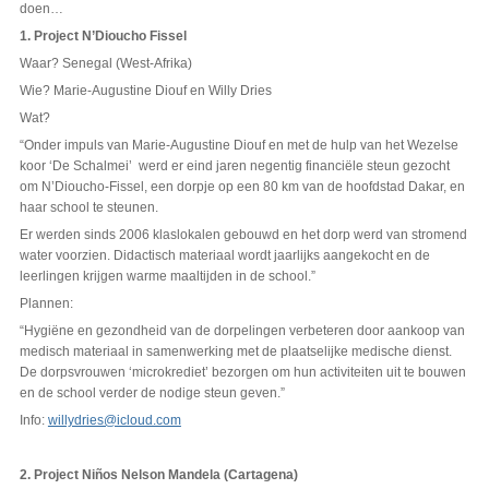
doen…
1. Project N’Dioucho Fissel
Waar? Senegal (West-Afrika)
Wie? Marie-Augustine Diouf en Willy Dries
Wat?
“Onder impuls van Marie-Augustine Diouf en met de hulp van het Wezelse
koor ‘De Schalmei’ werd er eind jaren negentig financiële steun gezocht
om N’Dioucho-Fissel, een dorpje op een 80 km van de hoofdstad Dakar, en
haar school te steunen.
Er werden sinds 2006 klaslokalen gebouwd en het dorp werd van stromend
water voorzien. Didactisch materiaal wordt jaarlijks aangekocht en de
leerlingen krijgen warme maaltijden in de school.”
Plannen:
“Hygiëne en gezondheid van de dorpelingen verbeteren door aankoop van
medisch materiaal in samenwerking met de plaatselijke medische dienst.
De dorpsvrouwen ‘microkrediet’ bezorgen om hun activiteiten uit te bouwen
en de school verder de nodige steun geven.”
Info:
willydries@icloud.com
2. Project Niños Nelson Mandela (Cartagena)