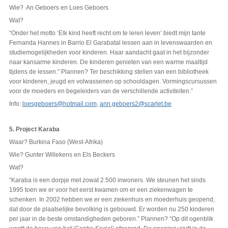
Wie? An Geboers en Loes Geboers
Wat?
“Onder het motto ‘Elk kind heeft recht om te leren leven’ biedt mijn tante
Fernanda Hannes in Barrio El Garabatal lessen aan in levenswaarden en
studiemogelijkheden voor kinderen. Haar aandacht gaat in het bijzonder
naar kansarme kinderen. De kinderen genieten van een warme maaltijd
tijdens de lessen.” Plannen? Ter beschikking stellen van een bibliotheek
voor kinderen, jeugd en volwassenen op schooldagen. Vormingscursussen
voor de moeders en begeleiders van de verschillende activiteiten.”
Info:
loesgeboers@hotmail.com
,
ann.geboers2@scarlet.be
5. Project Karaba
Waar? Burkina Faso (West-Afrika)
Wie? Gunter Willekens en Els Beckers
Wat?
“Karaba is een dorpje met zowat 2.500 inwoners. We steunen het sinds
1995 toen we er voor het eerst kwamen om er een ziekenwagen te
schenken. In 2002 hebben we er een ziekenhuis en moederhuis geopend,
dat door de plaatselijke bevolking is gebouwd. Er worden nu 250 kinderen
per jaar in de beste omstandigheden geboren.” Plannen? “Op dit ogenblik