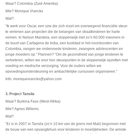
Waar? Colombia (Zuid-Amerika)
Wie? Monique Vranckx
Wat?
“Ik werk voor Oscar, een vzw die zich inzet om overwegend financiële steun
te verlenen aan projecten die de belangen van straatkinderen ter harte
nemen. In Nelson Mandela, een sloppenwijk met zo’n 60.000 inwoners in
de buurt van Cartagena de India, een kuststad in het noordoosten van
Colombia, vangen we ondervoede kinderen, zwangere adolescenten en
jonge moeders op.” Plannen? “Om de gezondheid van jonge kinderen te
verbeteren, willen we voor hen steunpunten in de sloppenwijk opzetten met
voeding en medische verzorging. Voor de ouders willen we
opvoedingsondersteuning en ambachtelijke cursussen organiseren.”
Info: moniquevranckx@yahoo.com
3.
Project Tansila
Waar? Burkina Faso (West-Afrika)
Wie? Agnes Willems
Wat?
“Er is in 2007 in Tansila (zo’n 10 km van de grens met Mali) begonnen met
de bouw van een opvangtehuis voor kinderen in moeilijkheden. De armste