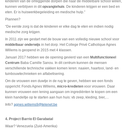
kinderen van de omliggende dorpen die naar de middelbare school willen,
kunnen verblijven in dit
opvangtehuis
. De kinderen krijgen er een bed en
eten. Er is huiswerkbegeleiding en medische hulp.”
Plannen?
“De eerste zorg is dat de kinderen er elke dag te eten en indien nodig
medische zorg krijgen.
In 2011 zijn we gestart met de bouw van een volledig nieuwe school voor
middelbaar onderwijs
in het dorp. Het College Privé Catholique Agnes
Willems is geopend in 2015 met 4 klassen.
Januari 2017 hebben we de opening gevierd van een
Multifunctioneel
Centrum
Baba Camille Sanou. In dit centrum kunnen de mensen
verschillende technische vakken komen leren: naaien, haartooi, land- en
tuinbouwtechnieken en alfabetisering.
Om de vrouwen een duwtje in de rug te geven, hebben we een fonds
opgericht: Fonds Agnes Willems,
micro-kredieten
voor vrouwen. Daar
kunnen vrouwen een lening aangaan om ingrediënten te kopen om een
klein handeltje op te starten aan hun huis: vb zeep, kleding, bier,....
Info?
agnes.willems9@telenet.be
4. Project Barrio El Garabatal
Waar? Venezuela (Zuid-Amerika)