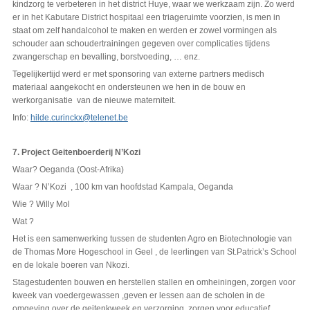
kindzorg te verbeteren in het district Huye, waar we werkzaam zijn. Zo werd
er in het Kabutare District hospitaal een triageruimte voorzien, is men in
staat om zelf handalcohol te maken en werden er zowel vormingen als
schouder aan schoudertrainingen gegeven over complicaties tijdens
zwangerschap en bevalling, borstvoeding, … enz.
Tegelijkertijd werd er met sponsoring van externe partners medisch
materiaal aangekocht en ondersteunen we hen in de bouw en
werkorganisatie van de nieuwe materniteit.
Info:
hilde.curinckx@telenet.be
7. Project Geitenboerderij N’Kozi
Waar? Oeganda (Oost-Afrika)
Waar ? N’Kozi , 100 km van hoofdstad Kampala, Oeganda
Wie ? Willy Mol
Wat ?
Het is een samenwerking tussen de studenten Agro en Biotechnologie van
de Thomas More Hogeschool in Geel , de leerlingen van St.Patrick’s School
en de lokale boeren van Nkozi.
Stagestudenten bouwen en herstellen stallen en omheiningen, zorgen voor
kweek van voedergewassen ,geven er lessen aan de scholen in de
omgeving over de geitenkweek en verzorging, zorgen voor educatief