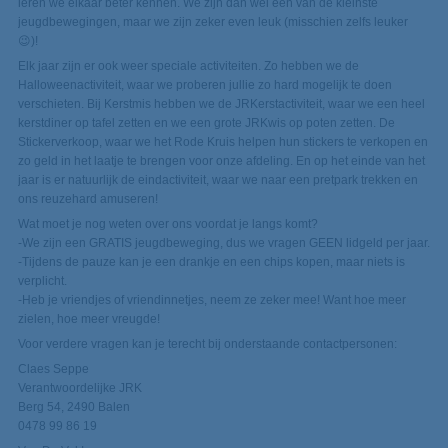
leren we elkaar beter kennen. We zijn dan wel één van de kleinste
jeugdbewegingen, maar we zijn zeker even leuk (misschien zelfs leuker
😉)!
Elk jaar zijn er ook weer speciale activiteiten. Zo hebben we de
Halloweenactiviteit, waar we proberen jullie zo hard mogelijk te doen
verschieten. Bij Kerstmis hebben we de JRKerstactiviteit, waar we een heel
kerstdiner op tafel zetten en we een grote JRKwis op poten zetten. De
Stickerverkoop, waar we het Rode Kruis helpen hun stickers te verkopen en
zo geld in het laatje te brengen voor onze afdeling. En op het einde van het
jaar is er natuurlijk de eindactiviteit, waar we naar een pretpark trekken en
ons reuzehard amuseren!
Wat moet je nog weten over ons voordat je langs komt?
-We zijn een GRATIS jeugdbeweging, dus we vragen GEEN lidgeld per jaar.
-Tijdens de pauze kan je een drankje en een chips kopen, maar niets is
verplicht.
-Heb je vriendjes of vriendinnetjes, neem ze zeker mee! Want hoe meer
zielen, hoe meer vreugde!
Voor verdere vragen kan je terecht bij onderstaande contactpersonen:
Claes Seppe
Verantwoordelijke JRK
Berg 54, 2490 Balen
0478 99 86 19