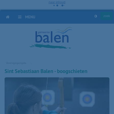
naar inhoud
HOME
MENU
Verenigingengids
Sint Sebastiaan Balen - boogschieten