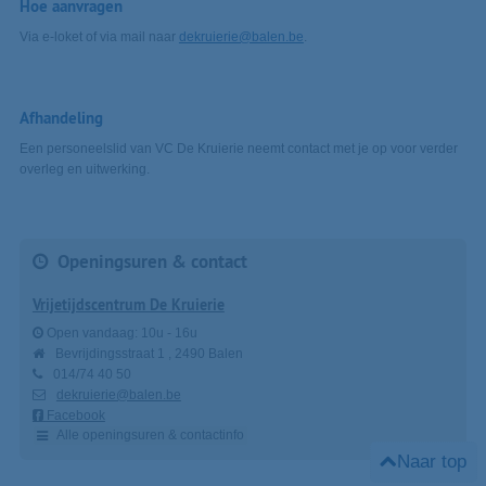
Hoe aanvragen
Via e-loket of via mail naar
dekruierie@balen.be
.
Afhandeling
Een personeelslid van VC De Kruierie neemt contact met je op voor verder
overleg en uitwerking.
Openingsuren & contact
Vrijetijdscentrum De Kruierie
Open vandaag:
10u
-
16u
Bevrijdingsstraat 1
2490
Balen
014/74 40 50
dekruierie@balen.be
Facebook
Alle openingsuren & contactinfo
Naar top