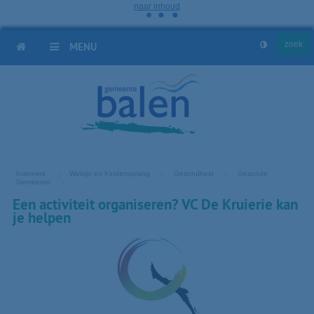
naar inhoud
HOME
MENU
Inwoners
Welzijn en Kinderopvang
Gezondheid
Gezonde
Gemeente
Een activiteit organiseren? VC De Kruierie kan
je helpen