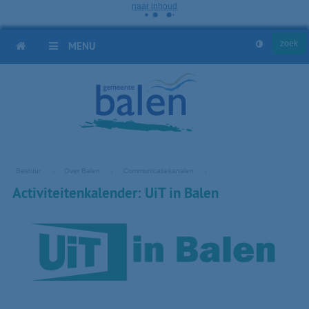
naar inhoud
HOME
MENU
Bestuur
Over Balen
Communicatiekanalen
Activiteitenkalender: UiT in Balen