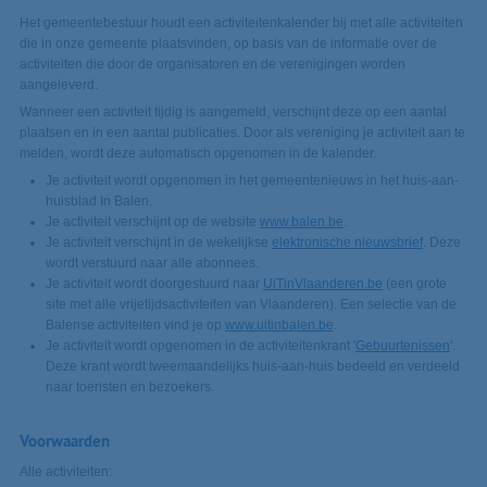
Het gemeentebestuur houdt een activiteitenkalender bij met alle activiteiten
die in onze gemeente plaatsvinden, op basis van de informatie over de
activiteiten die door de organisatoren en de verenigingen worden
aangeleverd.
Wanneer een activiteit tijdig is aangemeld, verschijnt deze op een aantal
plaatsen en in een aantal publicaties. Door als vereniging je activiteit aan te
melden, wordt deze automatisch opgenomen in de kalender.
Je activiteit wordt opgenomen in het gemeentenieuws in het huis-aan-
huisblad In Balen.
Je activiteit verschijnt op de website
www.balen.be
.
Je activiteit verschijnt in de wekelijkse
elektronische nieuwsbrief
. Deze
wordt verstuurd naar alle abonnees.
Je activiteit wordt doorgestuurd naar
UiTinVlaanderen.be
(een grote
site met alle vrijetijdsactiviteiten van Vlaanderen). Een selectie van de
Balense activiteiten vind je op
www.uitinbalen.be
.
Je activiteit wordt opgenomen in de activiteitenkrant '
Gebuurtenissen
'.
Deze krant wordt tweemaandelijks huis-aan-huis bedeeld en verdeeld
naar toeristen en bezoekers.
Voorwaarden
Alle activiteiten: