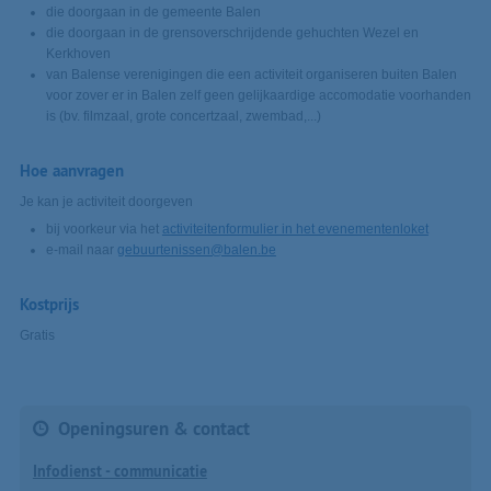
die doorgaan in de gemeente Balen
die doorgaan in de grensoverschrijdende gehuchten Wezel en
Kerkhoven
van Balense verenigingen die een activiteit organiseren buiten Balen
voor zover er in Balen zelf geen gelijkaardige accomodatie voorhanden
is (bv. filmzaal, grote concertzaal, zwembad,...)
Hoe aanvragen
Je kan je activiteit doorgeven
bij voorkeur via het
activiteitenformulier in het evenementenloket
e-mail naar
gebuurtenissen@balen.be
Kostprijs
Gratis
Openingsuren & contact
Infodienst - communicatie