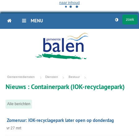
naar inhoud
HOME
MENU
Gemeentediensten
Diensten
Bestuur
Nieuws
: Containerpark (IOK-recyclagepark)
Alle berichten
Nieuwsoverzicht
Zomeruur: IOK-recyclagepark later open op donderdag
vr
27
mrt