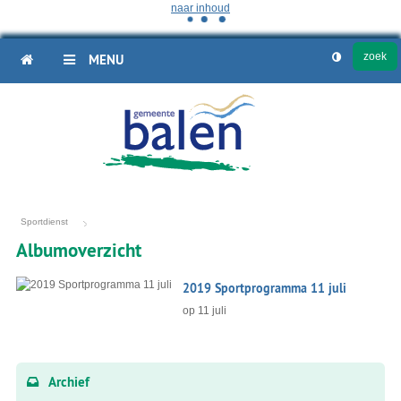
naar inhoud
HOME
MENU
Sportdienst
Albumoverzicht
Fotoalbum
2019 Sportprogramma 11 juli
overzicht
op
11 juli
Archief