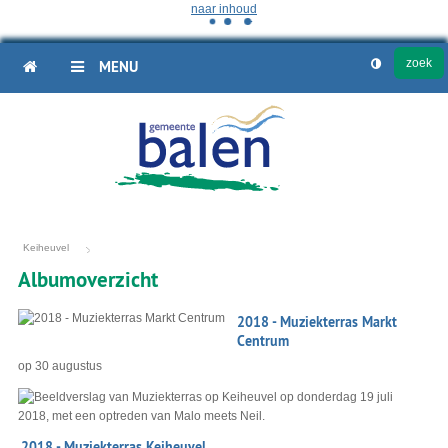
naar inhoud
HOME
MENU
Keiheuvel
Albumoverzicht
Fotoalbum
2018 - Muziekterras Markt
overzicht
Centrum
op
30 augustus
2018 - Muziekterras Keiheuvel