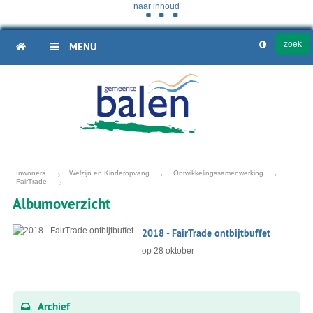
naar inhoud
HOME
MENU
Inwoners
Welzijn en Kinderopvang
Ontwikkelingssamenwerking
FairTrade
Albumoverzicht
Fotoalbum
2018 - FairTrade ontbijtbuffet
overzicht
op
28 oktober
Archief