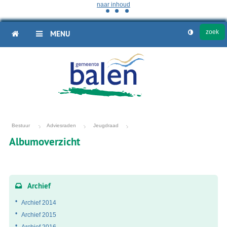
naar inhoud
HOME
MENU
Bestuur
Adviesraden
Jeugdraad
Albumoverzicht
Fotoalbum
overzicht
Archief
Archief 2014
Archief 2015
Archief 2016