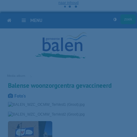
naar inhoud
HOME
MENU
Media album
Balense woonzorgcentra gevaccineerd
Foto's