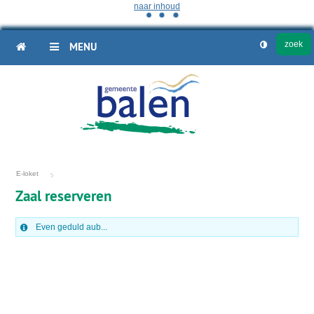
naar inhoud
HOME
MENU
E-loket
Zaal reserveren
Even geduld aub...