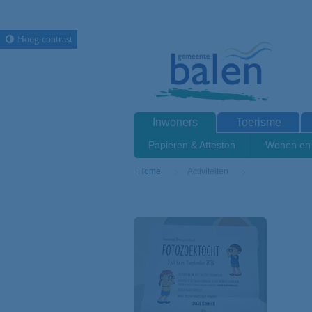
Hoog contrast
Inwoners
Toerisme
Papieren & Attesten
Wonen en 
Home
Activiteiten