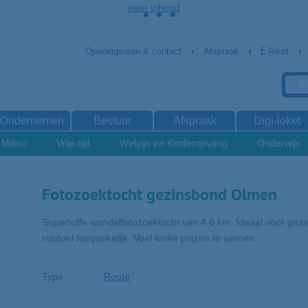
naar inhoud
Openingsuren & contact
Afspraak
E-loket
Ondernemen
Bestuur
Afspraak
Digi-loket
Milieu
Vrije tijd
Welzijn en Kinderopvang
Onderwijs
Fotozoektocht gezinsbond Olmen
Supertoffe wandelfotozoektocht van 4,6 km. Ideaal voor gezi
rolstoel toegankelijk. Veel leuke prijzen te winnen.
Type
Route