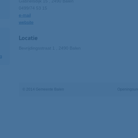
Gabriëlsdijk 15 , 2490 Balen
0499/74 53 15
e-mail
website
Locatie
Bevrijdingsstraat 1 , 2490 Balen
ng
© 2014 Gemeente Balen
Openingsure