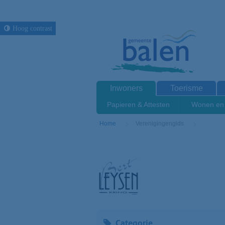
Hoog contrast
Inwoners
Toerisme
Papieren & Attesten
Wonen en 
Home
Verenigingengids
Categorie