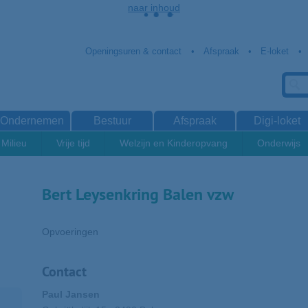
naar inhoud
Openingsuren & contact
Afspraak
E-loket
Ondernemen
Bestuur
Afspraak
Digi-loket
Milieu
Vrije tijd
Welzijn en Kinderopvang
Onderwijs
Bert Leysenkring Balen vzw
Opvoeringen
Contact
Paul Jansen