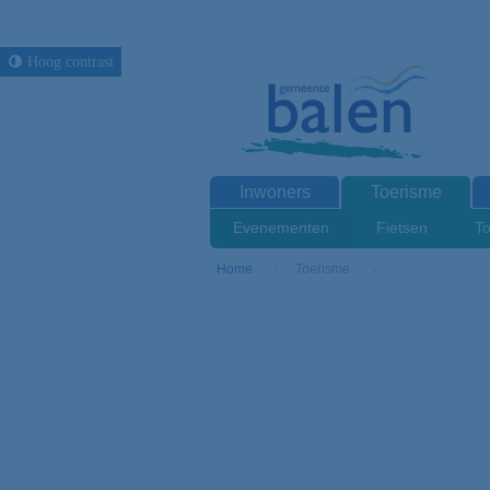
Hoog contrast
Inwoners
Toerisme
Evenementen
Fietsen
To
Home
Toerisme