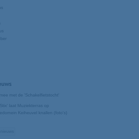
us
s
us
mber
euws
 mee met de 'Schakelfietstocht'
Stix' laat Muziekterras op
iedomein Keiheuvel knallen (foto's)
 nieuws