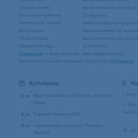
Swingin' Hulsen
eerste weekend van august
Motorcross Keiheuvel
15 augustus
Fietstocht De Schakel
laatste zondag van augustu
BOA-festival
laatste weekend van august
Fiesta Mundial
laatste weekend van septe
Wandel-mee-dag
11 november
Vrijdagmarkt
in Balen-Centrum
elke vrijdagnamiddag
Een overzicht van alle activiteiten vind je in de
UiT-kalender
.
Activiteiten
Ni
op
Fiets
6
Balen Muziekterras @Scheps: Wezz live
08
hitbox
'Ritm 
van
recreat
8
Expeditie Kempen 2026
08
van
8
Internationale motorcross 'Flanders
08
Alle
Masters'