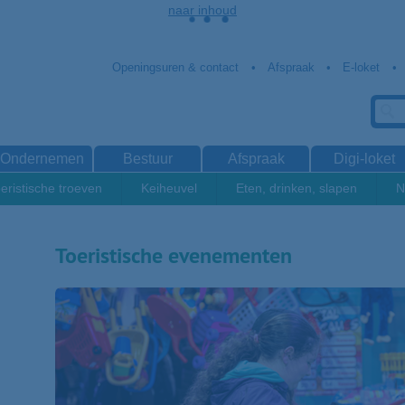
naar inhoud
Openingsuren & contact
Afspraak
E-loket
Ondernemen
Bestuur
Afspraak
Digi-loket
eristische troeven
Keiheuvel
Eten, drinken, slapen
N
Toeristische evenementen