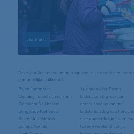
Jaarmarkt
Deze jaarlijkse evenementen zijn voor elke toerist een aan
gemoedelijke volksaard.
Balen Jaarmarkt
14 dagen vóór Pasen
Opening Toeristisch seizoen
laatste zondag van april
Fietstocht De Netelus
eerste zondag van mei
Bengelpop Keiheuvel
laatste dinsdag van het scho
Balen Muziekterras
elke donderdag in juli en la
Scheps Kermis
tweede weekend van juli
Rock Olmen
laatste weekend van juli