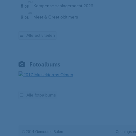
van
8
Kempense schlagernacht 2026
08
op
9
Meet & Greet oldtimers
08
Alle activiteiten
Fotoalbums
Alle fotoalbums
© 2014 Gemeente Balen
Openingsure