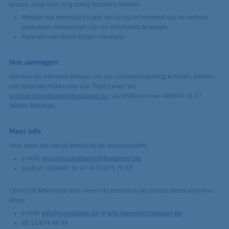
wonen, maar toch zorg nodig (kunnen) hebben:
Mensen die minimum 65 jaar zijn en op het moment van de verhuis
voldoende zelfredzaam zijn om zelfstandig te wonen.
Inwoners van Balen krijgen voorrang.
Hoe aanvragen
Mensen die interesse hebben om een assistentiewoning te huren, kunnen
een afspraak maken met vzw Thuis Leven via
woonassistentbalen@thuisleven.be
, via GSM-nummer 0468/47 91 67
(Mieke Blarings).
Meer info
Voor meer info kan je terecht bij de woonassistent:
e-mail:
woonassistentbalen@thuisleven.be
telefoon: 0468/47 91 67 of 014/75 76 63
Op het OCMW kan je voor meer info terecht bij de sociale dienst of bij Ann
Maes:
e-mail:
info@ocmwbalen.be
of
ann.maes@ocmwbalen.be
tel. 014/74 44 44