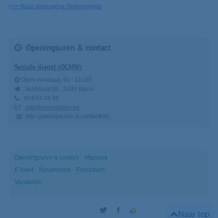
>>> Naar startpagina Seniorengids
Openingsuren & contact
Sociale dienst (OCMW)
Open vandaag:
9u
-
11u30
Veststraat 60
2490
Balen
014/74 44 44
info@ocmwbalen.be
Alle openingsuren & contactinfo
Openingsuren & contact
Afspraak
E-loket
Nieuwsbrief
Fotoalbum
Vacatures
Naar top