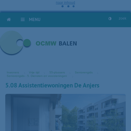
naar inhoud
HOME
MENU
Inwoners
Vrije tijd
55-plussers
Seniorengids
Seniorengids - 5. Diensten en voorzieningen
5.08 Assistentiewoningen De Anjers