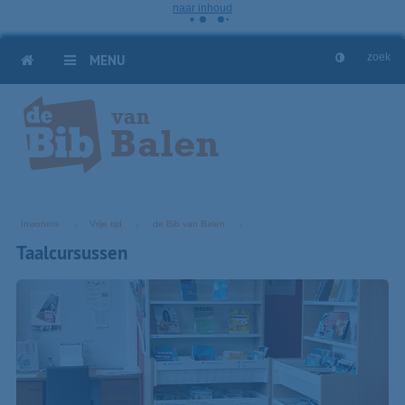
naar inhoud
HOME
MENU
Inwoners
Vrije tijd
de Bib van Balen
Taalcursussen