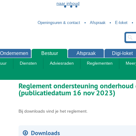
naar inhoud
Openingsuren & contact
Afspraak
E-loket
Ondernemen
Bestuur
Afspraak
Digi-loket
uur
Diensten
Adviesraden
Reglementen
Meer
Reglementen vrije tijd
Reglement ondersteuning onderhoud e
(publicatiedatum 16 nov 2023)
Bij downloads vind je het reglement.
Downloads