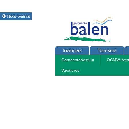
Hoog contrast
Inwoners
Toerisme
Gemeentebestuur
OCMW-best
Vacatures
Home
Bestuur
Reglementen