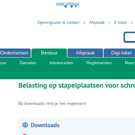
naar inhoud
Openingsuren & contact
Afspraak
E-loket
Ondernemen
Bestuur
Afspraak
Digi-loket
uur
Diensten
Adviesraden
Reglementen
Meer
Reglementen gemeentebestuur
Belasting op stapelplaatsen voor sch
Bij downloads vind je het reglement.
Downloads