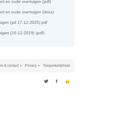
oot en oude voertuigen (pdf)
oot en oude voertuigen (docx)
uigen (pd 17-12-2025).pdf
uigen (16-12-2019) (pdf)
n & contact
Privacy
Toegankelijkheid
Twitter
Facebook