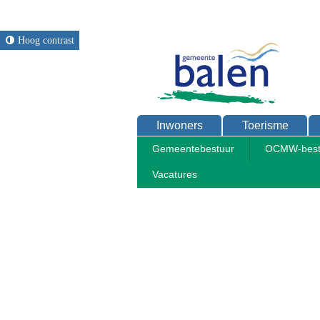
Hoog contrast
Inwoners
Toerisme
Gemeentebestuur
OCMW-best
Vacatures
Home
Bestuur
Reglementen