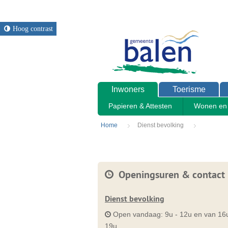
Hoog contrast
Inwoners
Toerisme
Papieren & Attesten
Wonen en 
Home
Dienst bevolking
Openingsuren & contact
Dienst bevolking
Open vandaag:
9u
-
12u
en van
16
19u