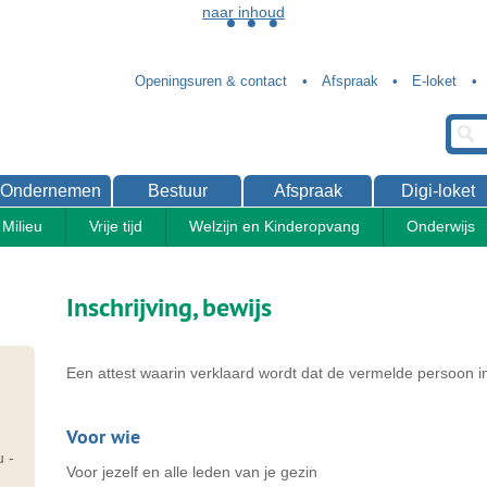
naar inhoud
Openingsuren & contact
Afspraak
E-loket
Ondernemen
Bestuur
Afspraak
Digi-loket
Milieu
Vrije tijd
Welzijn en Kinderopvang
Onderwijs
Inschrijving, bewijs
Een attest waarin verklaard wordt dat de vermelde persoon in
Voor wie
u
-
Voor jezelf en alle leden van je gezin