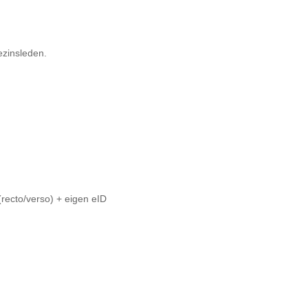
ezinsleden.
(recto/verso) + eigen eID