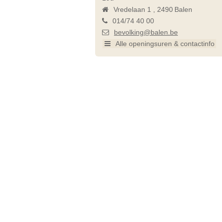
Vredelaan 1
2490
Balen
014/74 40 00
bevolking@balen.be
Alle openingsuren & contactinfo