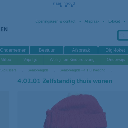
naar inhoud
Openingsuren & contact
Afspraak
E-loket
Ondernemen
Bestuur
Afspraak
Digi-loket
Milieu
Vrije tijd
Welzijn en Kinderopvang
Onderwijs
5-plussers
Seniorengids
Seniorengids - 4. Huisvesting
4.02.01 Zelfstandig thuis wonen