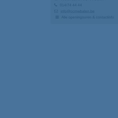
014/74 44 44
info@ocmwbalen.be
Alle openingsuren & contactinfo