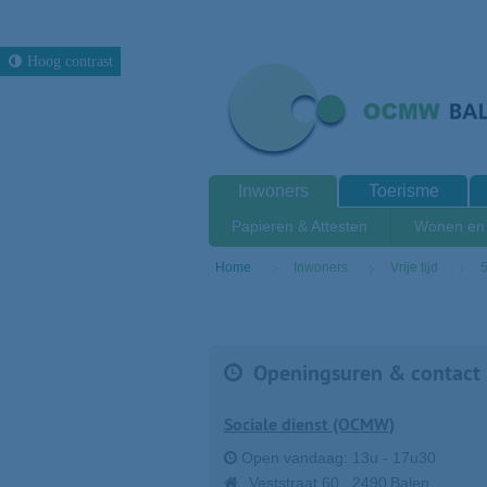
Hoog contrast
Inwoners
Toerisme
Papieren & Attesten
Wonen en 
Home
Inwoners
Vrije tijd
5
Openingsuren & contact
Sociale dienst (OCMW)
Open vandaag:
13u
-
17u30
Veststraat 60
2490
Balen