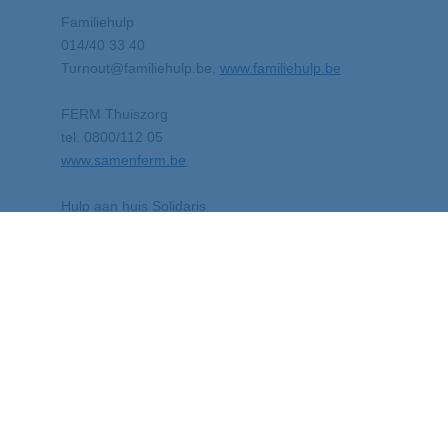
Familiehulp
014/40 33 40
Turnout@familiehulp.be,
www.familiehulp.be
FERM Thuiszorg
tel. 0800/112 05
www.samenferm.be
Hulp aan huis Solidaris
tel. 03/285 44 44
www.solidaris-vlaanderen.be
>>> Naar startpagina Seniorengids
© 2014 Gemeente Balen
Openingsure