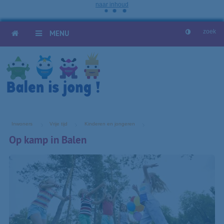
naar inhoud
HOME
MENU
Inwoners
Vrije tijd
Kinderen en jongeren
Op kamp in Balen