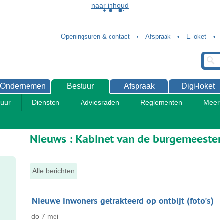
naar inhoud
Openingsuren & contact
Afspraak
E-loket
Ondernemen
Bestuur
Afspraak
Digi-loket
uur
Diensten
Adviesraden
Reglementen
Meer
ten
Bestuur
Nieuws
: Kabinet van de burgemeeste
Alle berichten
Nieuwsoverzicht
Nieuwe inwoners getrakteerd op ontbijt (foto's)
do
7
mei