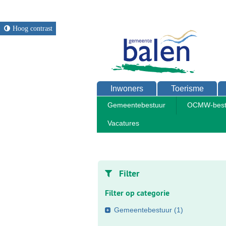
Hoog contrast
Inwoners
Toerisme
Gemeentebestuur
OCMW-best
Vacatures
Home
Gemeentediensten
Diens
Filter
Filter op categorie
Gemeentebestuur
(1)