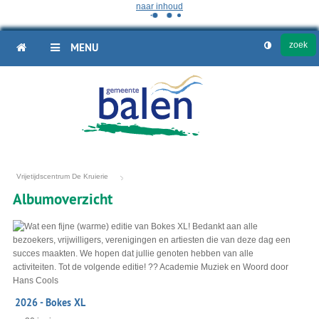
naar inhoud
HOME
MENU
Vrijetijdscentrum De Kruierie
Albumoverzicht
Fotoalbum
overzicht
2026 - Bokes XL