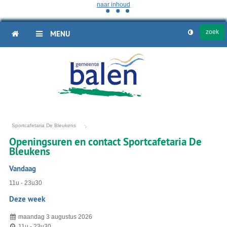
naar inhoud
HOME
MENU
Sportcafetaria De Bleukens
Openingsuren en contact Sportcafetaria De
Bleukens
Vandaag
11u
-
23u30
Deze week
maandag 3 augustus 2026
11u
-
23u30