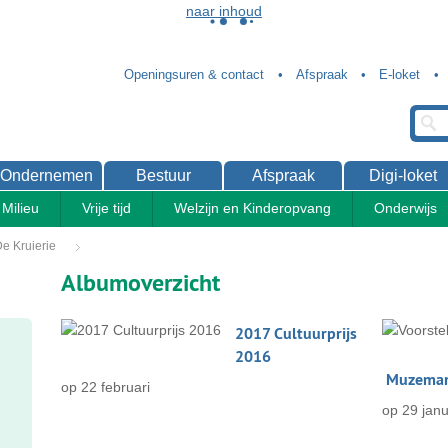
naar inhoud
Openingsuren & contact
Afspraak
E-loket
Ondernemen
Bestuur
Afspraak
Digi-loket
Milieu
Vrije tijd
Welzijn en Kinderopvang
Onderwijs
e Kruierie
Albumoverzicht
Fotoalbum
2017 Cultuurprijs
overzicht
2016
Muzema
op
22 februari
op
29 janu