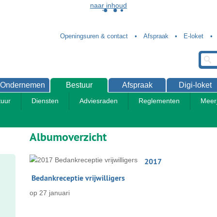
naar inhoud
Openingsuren & contact
Afspraak
E-loket
Ondernemen
Bestuur
Afspraak
Digi-loket
uur
Diensten
Adviesraden
Reglementen
Meer
Albumoverzicht
Fotoalbum
2017
overzicht
Bedankreceptie vrijwilligers
op
27 januari