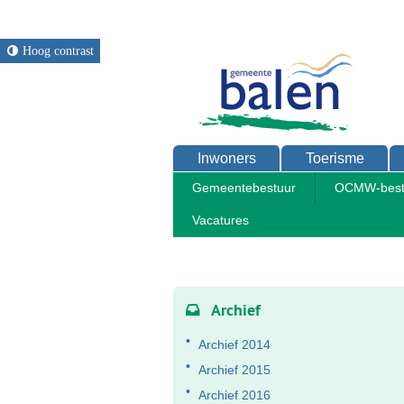
Hoog contrast
Inwoners
Toerisme
Gemeentebestuur
OCMW-best
Vacatures
Home
Bestuur
Adviesraden
Archief
Archief 2014
Archief 2015
Archief 2016