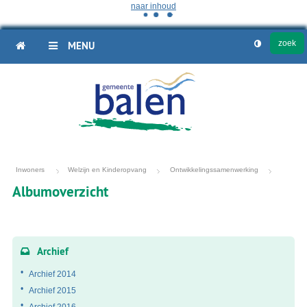
naar inhoud
HOME
MENU
Inwoners
Welzijn en Kinderopvang
Ontwikkelingssamenwerking
Albumoverzicht
Fotoalbum
overzicht
Archief
Archief 2014
Archief 2015
Archief 2016