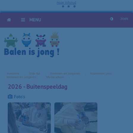
naar inhoud
HOME
MENU
Inwoners
Vrije tijd
Kinderen en jongeren
Activiteiten voor
kinderen en jongeren
Media album
2026 - Buitenspeeldag
Foto's