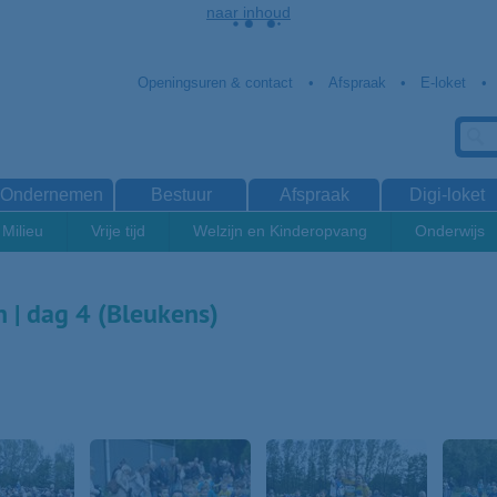
naar inhoud
Openingsuren & contact
Afspraak
E-loket
Ondernemen
Bestuur
Afspraak
Digi-loket
Milieu
Vrije tijd
Welzijn en Kinderopvang
Onderwijs
 | dag 4 (Bleukens)